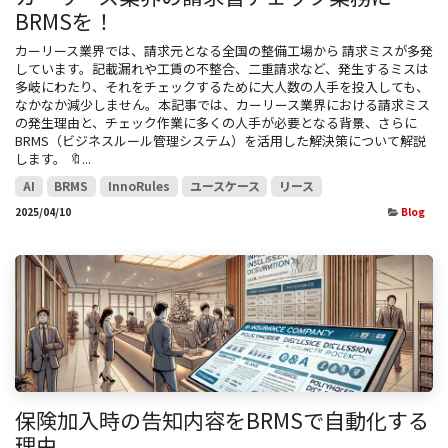
BRMSを！
カーリース業界では、請求元となる全国の整備工場から 請求ミスが多発
しています。記載漏れや工賃の不整合、二重請求など、発生するミスは
多岐にわたり、それをチェックするために大人数の人手を投入しても、
なかなか減少しません。本記事では、カーリース業界における請求ミス
の発生理由と、チェック作業に多くの人手が必要となる背景、さらに
BRMS（ビジネスルール管理システム）を活用した解決策について解説
します。 🔖...
AI
BRMS
InnoRules
ユースケース
リース
2025/04/10
Blog
保険加入時の告知内容をBRMSで自動化する
理由