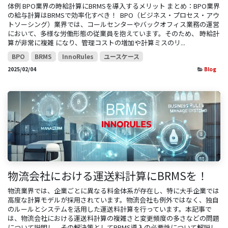
体例 BPO業界の時給計算にBRMSを導入するメリット まとめ：BPO業界
の給与計算はBRMSで効率化すべき！ ​ BPO（ビジネス・プロセス・アウ
トソーシング）業界では、コールセンターやバックオフィス業務の運営
において、多様な労働形態の従業員を抱えています。そのため、 時給計
算が非常に複雑 になり、管理コストの増加や計算ミスのリ...
BPO
BRMS
InnoRules
ユースケース
2025/02/04
Blog
物流会社における運送料計算にBRMSを！
物流業界では、企業ごとに異なる料金体系が存在し、特に大手企業では
高度な計算モデルが採用されています。物流会社も例外ではなく、独自
のルールとシステムを活用した運送料計算を行っています。本記事で
は、物流会社における運送料計算の複雑さと変更頻度の多さなどの問題
について説明し、その解決策としてBRMS導入の必要性について解説し