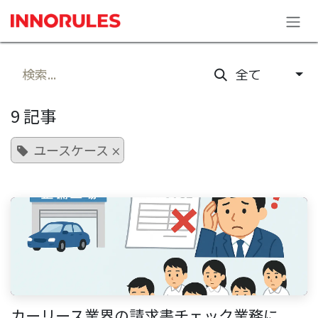
コンテンツへスキップ
全て
9 記事
ユースケース
×
カーリース業界の請求書チェック業務に