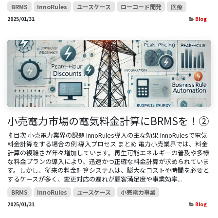
BRMS
InnoRules
ユースケース
ローコード開発
医療
2025/01/31
Blog
小売電力市場の電気料金計算にBRMSを！②
🔖目次 小売電力業界の課題 InnoRules導入の主な効果 InnoRulesで電気
料金計算をする場合の例 導入プロセス まとめ 電力小売業界では、料金
計算の複雑さが年々増加しています。再生可能エネルギーの普及や多様
な料金プランの導入により、迅速かつ正確な料金計算が求められていま
す。しかし、従来の料金計算システムは、膨大なコストや時間を必要と
するケースが多く、変更対応の遅れが顧客満足度や事業効率...
BRMS
InnoRules
ユースケース
小売電力事業
2025/01/31
Blog