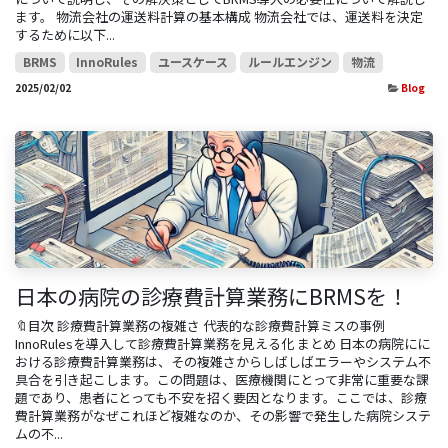
ます。 物流会社の運送料計算の基本構成 物流会社では、運送料を決定
するために以下...
BRMS
InnoRules
ユースケース
ルールエンジン
物流
2025/02/02
Blog
日本の病院の診療費計算業務にBRMSを！
🔖目次 診療費計算業務の複雑さ 代表的な診療費計算ミスの事例
InnoRulesを導入して診療費計算業務を見える化 まとめ 日本の病院にに
おける診療費計算業務は、その複雑さからしばしばエラーやシステム不
具合を引き起こします。この問題は、医療機関にとって非常に重要な課
題であり、患者にとっても不安を招く要因となります。ここでは、診療
費計算業務がなぜこれほど複雑なのか、その影響で発生した病院システ
ムの不...