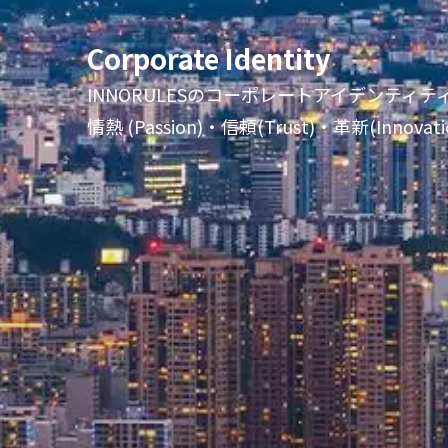
Corporate Identity
INNORULESのコーポレートアイデンティティ(
情熱 (Passion)・信頼(Trust)・革新(Inn