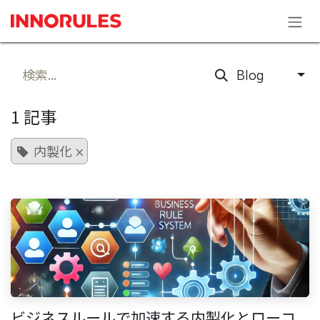
コンテンツへスキップ
Blog
1 記事
内製化
×
ビジネスルールで加速する内製化とローコ