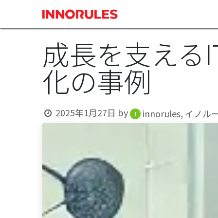
コンテンツへスキップ
製品
事例
成長を支えるI
化の事例
2025年1月27日
by
innorules, イ